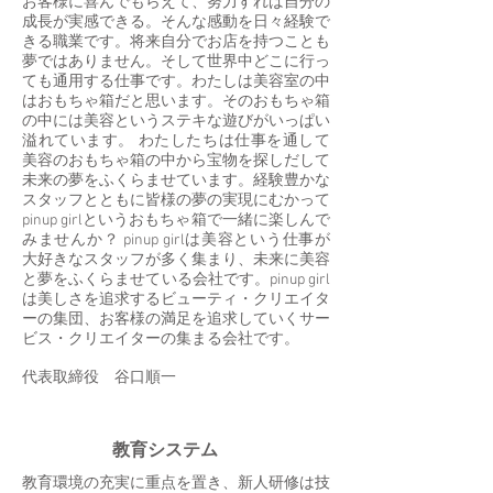
お客様に喜んでもらえて、努力すれば自分の
成長が実感できる。そんな感動を日々経験で
きる職業です。将来自分でお店を持つことも
夢ではありません。そして世界中どこに行っ
ても通用する仕事です。わたしは美容室の中
はおもちゃ箱だと思います。そのおもちゃ箱
の中には美容というステキな遊びがいっぱい
溢れています。 わたしたちは仕事を通して
美容のおもちゃ箱の中から宝物を探しだして
未来の夢をふくらませています。経験豊かな
スタッフとともに皆様の夢の実現にむかって
pinup girlというおもちゃ箱で一緒に楽しんで
みませんか？ pinup girlは美容という仕事が
大好きなスタッフが多く集まり、未来に美容
と夢をふくらませている会社です。pinup girl
は美しさを追求するビューティ・クリエイタ
ーの集団、お客様の満足を追求していくサー
ビス・クリエイターの集まる会社です。
代表取締役 谷口順一
教育システム
教育環境の充実に重点を置き、新人研修は技