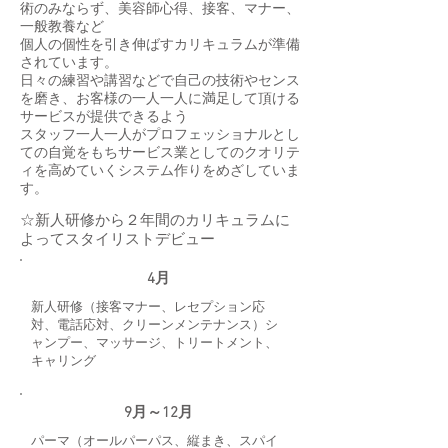
術のみならず、美容師心得、接客、マナー、
一般教養など
個人の個性を引き伸ばすカリキュラムが準備
されています。
日々の練習や講習などで自己の技術やセンス
を磨き、お客様の一人一人に満足して頂ける
サービスが提供できるよう
スタッフ一人一人がプロフェッショナルとし
ての自覚をもちサービス業としてのクオリテ
ィを高めていくシステム作りをめざしていま
す。
☆新人研修から２年間のカリキュラムに
よってスタイリストデビュー
4月
新人研修（接客マナー、レセプション応
対、電話応対、クリーンメンテナンス）シ
ャンプー、マッサージ、トリートメント、
キャリング
9月～12月
パーマ（オールパーパス、縦まき、スパイ