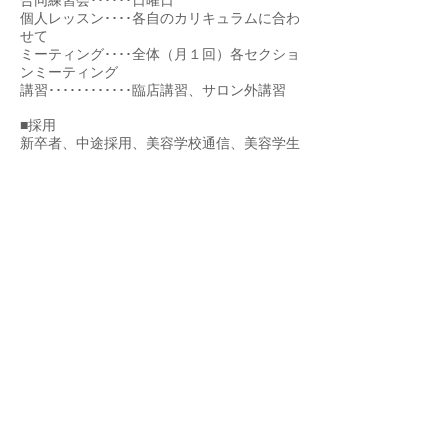
合同練習会･･････日曜日
個人レッスン････各自のカリキュラムに合わ
せて
ミーティング････全体（月１回）各セクショ
ンミーティング
講習････････････臨店講習、サロン外講習
■採用
新卒者、中途採用、美容学校通信、美容学生
アルバイト
通信教育応援制度あり、美容師、美容学校を
目指す方を支援致します。
■給与・労働条件
給与････････････新卒正社員16万円～
交通費支給･･････2万円まで
昇給････････････アシスタントテスト昇給
制 スタイリスト売上変動歩合制
賞与････････････6月末・12月末
休日････････････年間90日（夏期、冬季休
暇、社員旅行等含む）
隔週休2日
労働時間････････9：00～19：00（休憩90
分）
研修期間････････契約社員扱い（入社後3ヶ